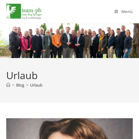
Zum
Inhalt
Menü
springen
Urlaub
>
Blog
>
Urlaub