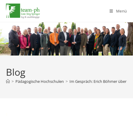
Zum
Inhalt
Menü
springen
Blog
>
Pädagogische Hochschulen
>
Im Gespräch: Erich Böhmer über Ink